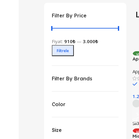
Filter By Price
Fiyat:
910₺
—
3.000₺
Filtrele
Y
Ap
M2
Ap
Filter By Brands
1.
Color
S
SK
Size
H
Mi