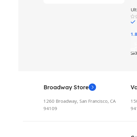
La
Ul
1.
S
SK
Broadway Store
Va
1260 Broadway, San Francisco, CA
150
94109
94