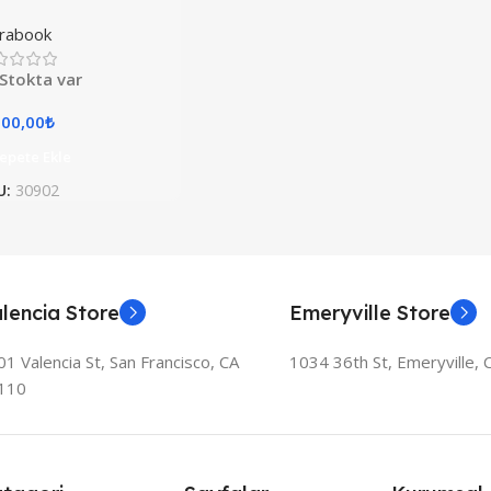
ptop Studio
trabook
Stokta var
800,00
₺
epete Ekle
U:
30902
lencia Store
Emeryville Store
1 Valencia St, San Francisco, CA
1034 36th St, Emeryville,
110