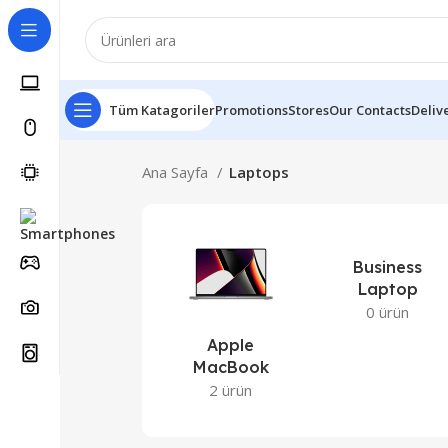
Tüm Katagoriler
Promotions
Stores
Our Contacts
Deliv
Ana Sayfa
Laptops
Business
Laptop
0 ürün
Apple
MacBook
2 ürün