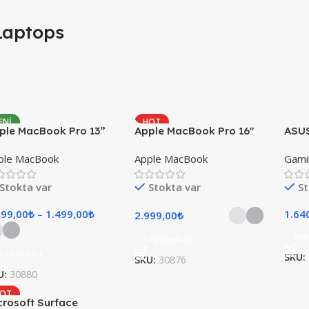
Laptops
ENI
HOT
ple MacBook Pro 13”
Apple MacBook Pro 16″
ASU
YENI
M1 Pro
ple MacBook
Apple MacBook
Gami
Stokta var
Stokta var
St
299,00
₺
–
1.499,00
₺
1.64
2.999,00
₺
Sep
Seçenekler
eçenekler
SKU:
SKU:
30876
U:
30880
OT
crosoft Surface