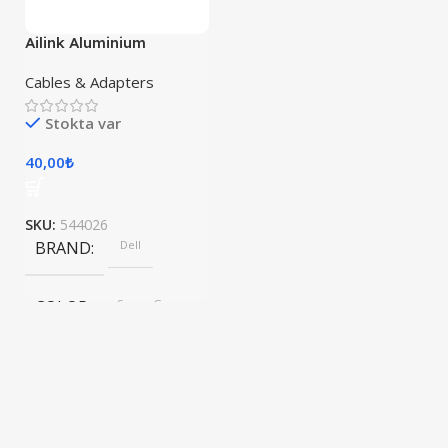
Ailink Aluminium
Connector
Cables & Adapters
Stokta var
40,00
₺
SKU:
544026
BRAND
Dell
COLOR
Space Gray