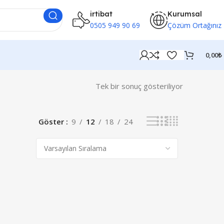
irtibat
Kurumsal
0505 949 90 69
Çözüm Ortağınız
0,00
₺
Tek bir sonuç gösteriliyor
Göster
9
12
18
24