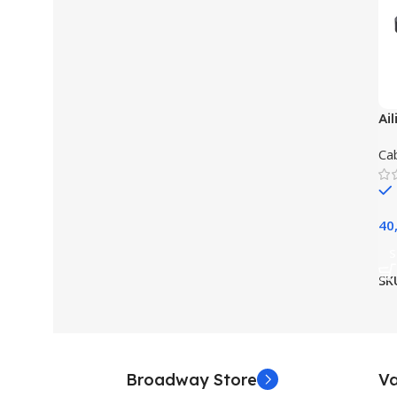
Ai
Co
Ca
40
S
SK
Broadway Store
Va