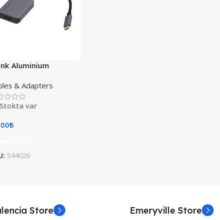
link Aluminium
nnector
bles & Adapters
Stokta var
,00
₺
epete Ekle
U:
544026
lencia Store
Emeryville Store