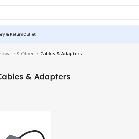
ery & Return
Outlet
rdware & Other
Cables & Adapters
Cables & Adapters