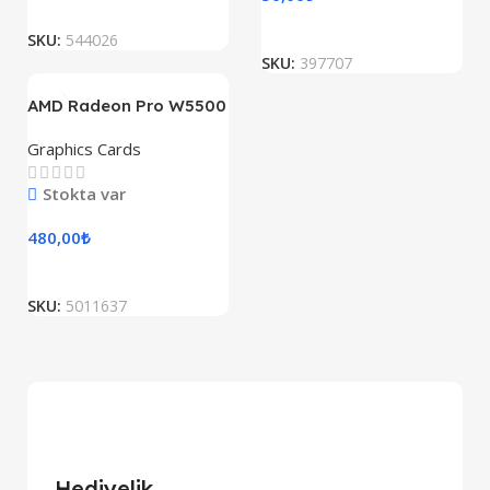
SKU:
544026
SKU:
397707
AMD Radeon Pro W5500
Graphics Cards
Stokta var
480,00
₺
SKU:
5011637
Hediyelik