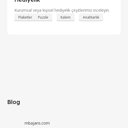
Kurumsal veya kişisel hediyelik çeşitlerimiz inceleyin.
Plaketler
Puzzle
Kalem
Anahtarlık
Kupa Bardak
Hediyelik
Rozetler
İncele
Hediyelik
Açacaklar
İncele
Hediyelik
Blog
İncele
mbajans.com