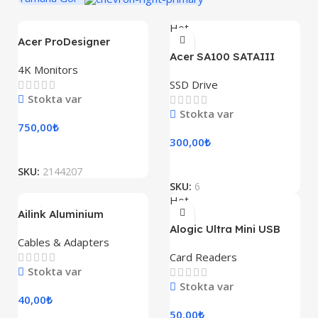
Hot
Acer ProDesigner
PE320QK
Acer SA100 SATAIII
4K Monitors
SSD Drive
Stokta var
Stokta var
750,00
₺
300,00
₺
SKU:
2144207
SKU:
6
Hot
Ailink Aluminium
Connector
Alogic Ultra Mini USB
Cables & Adapters
Card Readers
Stokta var
Stokta var
40,00
₺
50,00
₺