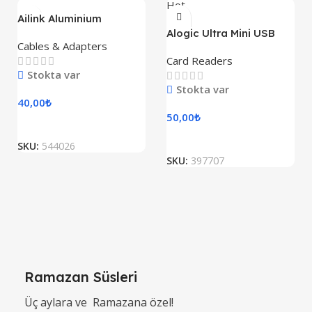
Hot
Ailink Aluminium
Connector
Alogic Ultra Mini USB
Cables & Adapters
Card Readers
Stokta var
Stokta var
40,00
₺
50,00
₺
SKU:
544026
SKU:
397707
Ramazan Süsleri
Üç aylara ve Ramazana özel!