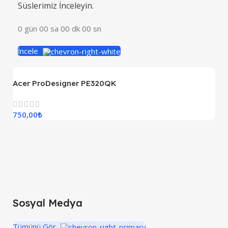
Süslerimiz İnceleyin.
0
gün
00
sa
00
dk
00
sn
İncele
Acer ProDesigner PE320QK
A
750,00
₺
3
Sosyal Medya
Tümünü Gör