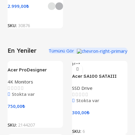
2.999,00
₺
SKU:
30876
En Yeniler
Tümünü Gör
Hot
Acer ProDesigner
PE320QK
Acer SA100 SATAIII
4K Monitors
SSD Drive
Stokta var
Stokta var
750,00
₺
300,00
₺
SKU:
2144207
SKU:
6