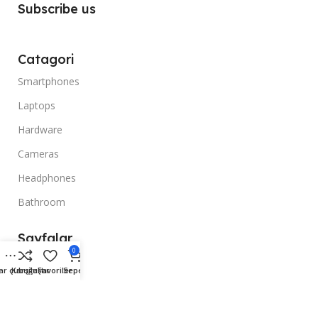
Subscribe us
Catagori
Smartphones
Laptops
Hardware
Cameras
Headphones
Bathroom
Sayfalar
0
Promotions
ar çubuğu
Karşılaştır
Favoriler
Sepet
Stores
Our contacts