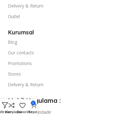
Delivery & Return
Outlet
Kurumsal
Blog
Our contacts
Promotions
Stores
Delivery & Return
Mobil Uygulama :
0
Yapım Aşamasındadır
iltreler
Karşılaştır
Favoriler
Sepet